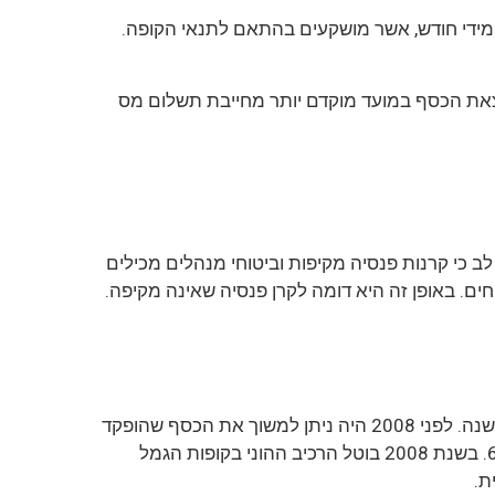
 מידי חודש, אשר מושקעים בהתאם לתנאי הקופה.
א מס, על בסיס חודשי לאחר פרישה. הוצאת הכסף במועד מוקדם יותר מחייבת תשלום מס
ב כי קרנות פנסיה מקיפות וביטוחי מנהלים מכילים
חים. באופן זה היא דומה לקרן פנסיה שאינה מקיפה.
עולם קופות הגמל עבר שינוי בשנת 2008 ולכן כיום אנו מחלקים את הכספים בקופות לכאלה שהופקדו לפני ואחרי אותה שנה. לפני 2008 היה ניתן למשוך את הכסף שהופקד
בקופה לאחר 15 שנה, באם הקופה נפתחה באופן עצמאי, ובמידה ומדובר בקופה של שכיר, ניתן היה למשוך אותה בגיל 60. בשנת 2008 בוטל הרכיב ההוני בקופות הגמל
ת.