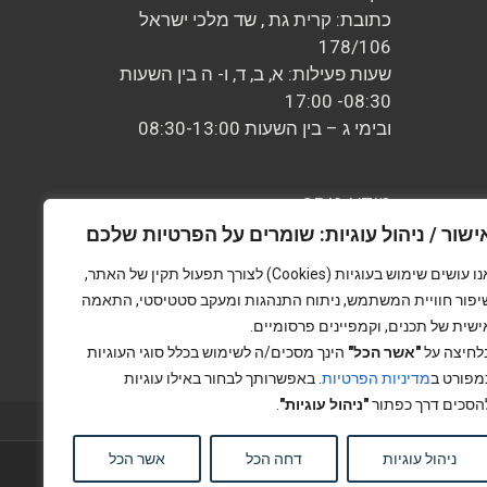
כתובת: קרית גת , שד מלכי ישראל
178/106
שעות פעילות: א, ב, ד, ו- ה בין השעות
08:30- 17:00
ובימי ג – בין השעות 08:30-13:00
מידע נוסף
ישור / ניהול עוגיות: שומרים על הפרטיות שלכם
אמנת השירות
צור קשר
אנו עושים שימוש בעוגיות (Cookies) לצורך תפעול תקין של האתר,
אודות
יפור חוויית המשתמש, ניתוח התנהגות ומעקב סטטיסטי, התאמה
ישית של תכנים, וקמפיינים פרסומיים.
לחיצה על
"אשר הכל"
הינך מסכים/ה לשימוש בכלל סוגי העוגיות
מפורט ב
מדיניות הפרטיות
. באפשרותך לבחור באילו עוגיות
הסכים דרך כפתור
"ניהול עוגיות"
.
ניהול עוגיות
דחה הכל
אשר הכל