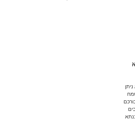
א
ניתן
שמח
ורכם
ים
נתא