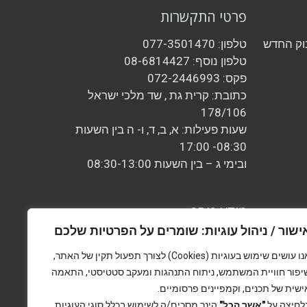
פרטי התקשרות
וק החדש
טלפון: 077-3501470
טלפון נוסף: 08-6814427
פקס: 072-2446993
כתובת: קרית גת , שד מלכי ישראל
178/106
שעות פעילות: א, ב, ד, ו- ה בין השעות
08:30- 17:00
ובימי ג – בין השעות 08:30-13:00
מידע נוסף
ישור / ניהול עוגיות: שומרים על הפרטיות שלכם
אמנת השירות
צור קשר
אנו עושים שימוש בעוגיות (Cookies) לצורך תפעול תקין של האתר,
אודות
יפור חוויית המשתמש, ניתוח התנהגות ומעקב סטטיסטי, התאמה
ישית של תכנים, וקמפיינים פרסומיים.
לחיצה על
"אשר הכל"
הינך מסכים/ה לשימוש בכלל סוגי העוגיות